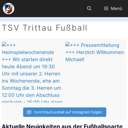
Zum
Menü
Inhalt
springen
TSV Trittau Fußball
tsvtrittaufussball auf Instagram folgen
Aktuelle Neuigkeiten aus der Fußballsparte