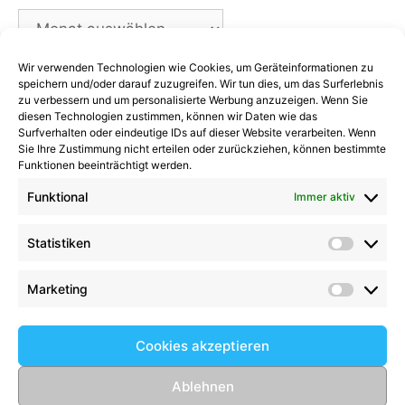
Archiv
Wir verwenden Technologien wie Cookies, um Geräteinformationen zu
Kategorien
speichern und/oder darauf zuzugreifen. Wir tun dies, um das Surferlebnis
zu verbessern und um personalisierte Werbung anzuzeigen. Wenn Sie
diesen Technologien zustimmen, können wir Daten wie das
Kategorien
Surfverhalten oder eindeutige IDs auf dieser Website verarbeiten. Wenn
Sie Ihre Zustimmung nicht erteilen oder zurückziehen, können bestimmte
Funktionen beeinträchtigt werden.
Funktional
Immer aktiv
Kommentare
Statistiken
Statist
Kathrin Hinrichs
zu
Alle Mannschaften
Aufgalopp mit neuen Gesichtern: TSV Trittau
Marketing
Market
startet in die Vorbereitung
zu
Max Johnsen
beendet seine Karriere: Ein paar Worte zum
Cookies akzeptieren
Abschied
Birgit Scharlipp
zu
2008er setzen Ihre
Ablehnen
beeindruckende Erfolgsserie fort