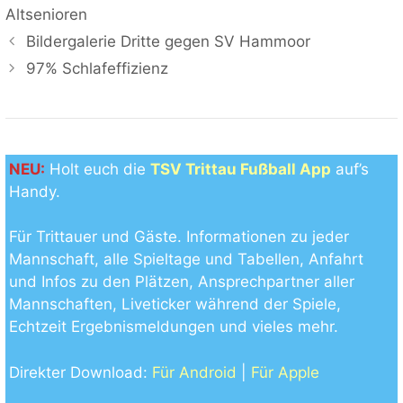
Altsenioren
Bildergalerie Dritte gegen SV Hammoor
97% Schlafeffizienz
NEU:
Holt euch die
TSV Trittau Fußball App
auf’s
Handy.
Für Trittauer und Gäste. Informationen zu jeder
Mannschaft, alle Spieltage und Tabellen, Anfahrt
und Infos zu den Plätzen, Ansprechpartner aller
Mannschaften, Liveticker während der Spiele,
Echtzeit Ergebnismeldungen und vieles mehr.
Direkter Download:
Für Android
|
Für Apple