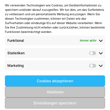
Wir verwenden Technologien wie Cookies, um Geräteinformationen zu
Kategorien
speichern und/oder darauf zuzugreifen. Wir tun dies, um das Surferlebnis
zu verbessern und um personalisierte Werbung anzuzeigen. Wenn Sie
diesen Technologien zustimmen, können wir Daten wie das
Kategorien
Surfverhalten oder eindeutige IDs auf dieser Website verarbeiten. Wenn
Sie Ihre Zustimmung nicht erteilen oder zurückziehen, können bestimmte
Funktionen beeinträchtigt werden.
Funktional
Immer aktiv
Kommentare
Statistiken
Statist
Kathrin Hinrichs
zu
Alle Mannschaften
Aufgalopp mit neuen Gesichtern: TSV Trittau
Marketing
Market
startet in die Vorbereitung
zu
Max Johnsen
beendet seine Karriere: Ein paar Worte zum
Cookies akzeptieren
Abschied
Birgit Scharlipp
zu
2008er setzen Ihre
Ablehnen
beeindruckende Erfolgsserie fort
Einstellungen speichern