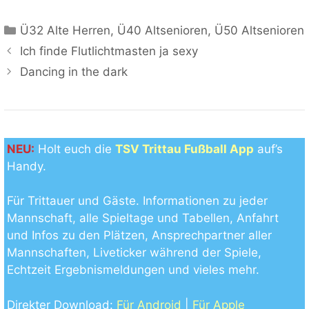
Kategorien
Ü32 Alte Herren
,
Ü40 Altsenioren
,
Ü50 Altsenioren
Ich finde Flutlichtmasten ja sexy
Dancing in the dark
NEU:
Holt euch die
TSV Trittau Fußball App
auf’s
Handy.
Für Trittauer und Gäste. Informationen zu jeder
Mannschaft, alle Spieltage und Tabellen, Anfahrt
und Infos zu den Plätzen, Ansprechpartner aller
Mannschaften, Liveticker während der Spiele,
Echtzeit Ergebnismeldungen und vieles mehr.
Direkter Download:
Für Android
|
Für Apple