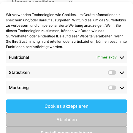
Wir verwenden Technologien wie Cookies, um Geräteinformationen zu
Kategorien
speichern und/oder darauf zuzugreifen. Wir tun dies, um das Surferlebnis
zu verbessern und um personalisierte Werbung anzuzeigen. Wenn Sie
diesen Technologien zustimmen, können wir Daten wie das
Kategorien
Surfverhalten oder eindeutige IDs auf dieser Website verarbeiten. Wenn
Sie Ihre Zustimmung nicht erteilen oder zurückziehen, können bestimmte
Funktionen beeinträchtigt werden.
Funktional
Immer aktiv
Kommentare
Statistiken
Statist
Kathrin Hinrichs
zu
Alle Mannschaften
Aufgalopp mit neuen Gesichtern: TSV Trittau
Marketing
Market
startet in die Vorbereitung
zu
Max Johnsen
beendet seine Karriere: Ein paar Worte zum
Cookies akzeptieren
Abschied
Birgit Scharlipp
zu
2008er setzen Ihre
Ablehnen
beeindruckende Erfolgsserie fort
Einstellungen speichern