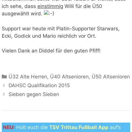
ich sehe, dass
einstimmig
Willi für die Ü50
ausgewählt wird.
Support war heute mit Platin-Supporter Starwars,
Ecki, Godick und Mario reichlich vor Ort.
Vielen Dank an Diddel für den guten Pfiff!
Kategorien
Ü32 Alte Herren
,
Ü40 Altsenioren
,
Ü50 Altsenioren
DAHSC Qualifikation 2015
Sieben gegen Sieben
NEU:
Holt euch die
TSV Trittau Fußball App
auf’s