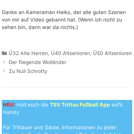
Danke an Kameraman Heiko, der alle guten Szenen
von mir auf Video gebannt hat. (Wenn ich nicht zu
sehen bin, dann war da nichts.)
Kategorien
Ü32 Alte Herren
,
Ü40 Altsenioren
,
Ü50 Altsenioren
Der fliegende Wolländer
Zu Null Schrotty
NEU:
Holt euch die
TSV Trittau Fußball App
auf’s
Handy.
Für Trittauer und Gäste. Informationen zu jeder