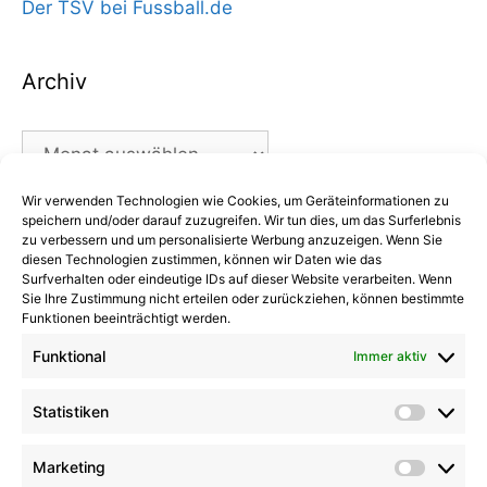
Der TSV bei Fussball.de
Archiv
Archiv
Wir verwenden Technologien wie Cookies, um Geräteinformationen zu
Kategorien
speichern und/oder darauf zuzugreifen. Wir tun dies, um das Surferlebnis
zu verbessern und um personalisierte Werbung anzuzeigen. Wenn Sie
diesen Technologien zustimmen, können wir Daten wie das
Kategorien
Surfverhalten oder eindeutige IDs auf dieser Website verarbeiten. Wenn
Sie Ihre Zustimmung nicht erteilen oder zurückziehen, können bestimmte
Funktionen beeinträchtigt werden.
Funktional
Immer aktiv
Kommentare
Statistiken
Statist
Kathrin Hinrichs
zu
Alle Mannschaften
Aufgalopp mit neuen Gesichtern: TSV Trittau
Marketing
Market