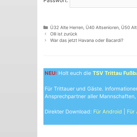
Passwort:
Kategorien
Ü32 Alte Herren
,
Ü40 Altsenioren
,
Ü50 Alt
Olli ist zurück
War das jetzt Havana oder Bacardi?
NEU:
Holt euch die
TSV Trittau Fußb
Für Trittauer und Gäste. Informatione
Ansprechpartner aller Mannschaften, 
Direkter Download:
Für Android
|
Für