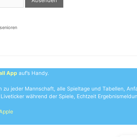
senioren
all App
auf’s Handy.
n zu jeder Mannschaft, alle Spieltage und Tabellen, Anf
Liveticker während der Spiele, Echtzeit Ergebnismeldu
 Apple