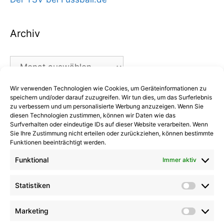
Archiv
Archiv
Wir verwenden Technologien wie Cookies, um Geräteinformationen zu
Kategorien
speichern und/oder darauf zuzugreifen. Wir tun dies, um das Surferlebnis
zu verbessern und um personalisierte Werbung anzuzeigen. Wenn Sie
diesen Technologien zustimmen, können wir Daten wie das
Kategorien
Surfverhalten oder eindeutige IDs auf dieser Website verarbeiten. Wenn
Sie Ihre Zustimmung nicht erteilen oder zurückziehen, können bestimmte
Funktionen beeinträchtigt werden.
Funktional
Immer aktiv
Kommentare
Statistiken
Statist
Kathrin Hinrichs
zu
Alle Mannschaften
Aufgalopp mit neuen Gesichtern: TSV Trittau
Marketing
Market
startet in die Vorbereitung
zu
Max Johnsen