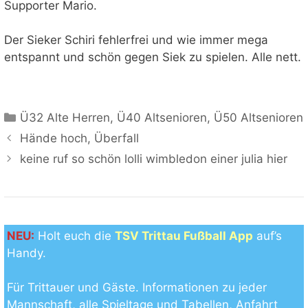
Supporter Mario.
Der Sieker Schiri fehlerfrei und wie immer mega
entspannt und schön gegen Siek zu spielen. Alle nett.
Kategorien
Ü32 Alte Herren
,
Ü40 Altsenioren
,
Ü50 Altsenioren
Hände hoch, Überfall
keine ruf so schön lolli wimbledon einer julia hier
NEU:
Holt euch die
TSV Trittau Fußball App
auf’s
Handy.
Für Trittauer und Gäste. Informationen zu jeder
Mannschaft, alle Spieltage und Tabellen, Anfahrt