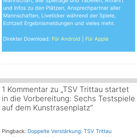
Mannschaft, alle Spieltage und Tabellen, Anfahrt
und Infos zu den Plätzen, Ansprechpartner aller
Mannschaften, Liveticker während der Spiele,
Echtzeit Ergebnismeldungen und vieles mehr.
Direkter Download:
Für Android
|
Für Apple
1 Kommentar zu „TSV Trittau startet
in die Vorbereitung: Sechs Testspiele
auf dem Kunstrasenplatz“
Pingback:
Doppelte Verstärkung: TSV Trittau