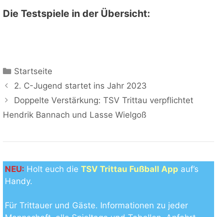
Die Testspiele in der Übersicht:
Kategorien
Startseite
2. C-Jugend startet ins Jahr 2023
Doppelte Verstärkung: TSV Trittau verpflichtet
Hendrik Bannach und Lasse Wielgoß
NEU:
Holt euch die
TSV Trittau Fußball App
auf’s
Handy.
Für Trittauer und Gäste. Informationen zu jeder