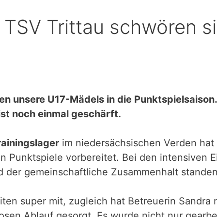
TSV Trittau schwören si
 unsere U17-Mädels in die Punktspielsaiso
st noch einmal geschärft.
rainingslager
im niedersächsischen Verden hat
 Punktspiele vorbereitet. Bei den intensiven E
und der gemeinschaftliche Zusammenhalt stande
ten super mit, zugleich hat Betreuerin Sandra m
osen Ablauf gesorgt. Es wurde nicht nur gearbei