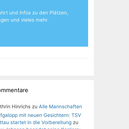
ahrt und Infos zu den Plätzen,
ngen und vieles mehr.
ommentare
thrin Hinrichs
zu
Alle Mannschaften
fgalopp mit neuen Gesichtern: TSV
ittau startet in die Vorbereitung
zu