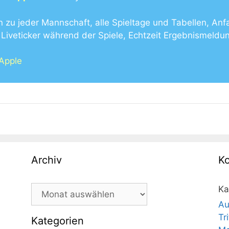
n zu jeder Mannschaft, alle Spieltage und Tabellen, Anf
Liveticker während der Spiele, Echtzeit Ergebnismeldu
 Apple
Archiv
K
Archiv
Ka
Au
Tr
Kategorien