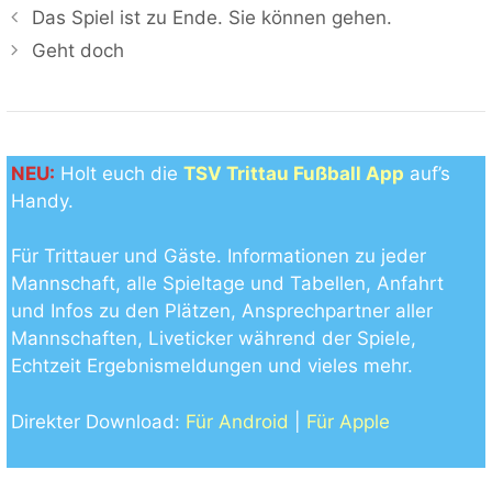
Das Spiel ist zu Ende. Sie können gehen.
Geht doch
NEU:
Holt euch die
TSV Trittau Fußball App
auf’s
Handy.
Für Trittauer und Gäste. Informationen zu jeder
Mannschaft, alle Spieltage und Tabellen, Anfahrt
und Infos zu den Plätzen, Ansprechpartner aller
Mannschaften, Liveticker während der Spiele,
Echtzeit Ergebnismeldungen und vieles mehr.
Direkter Download:
Für Android
|
Für Apple