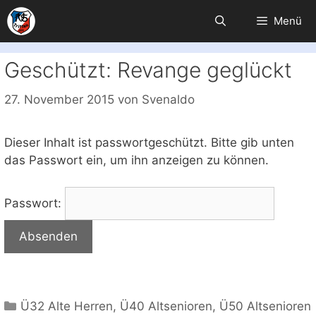
Zum
Menü
Inhalt
springen
Geschützt: Revange geglückt
27. November 2015
von
Svenaldo
Dieser Inhalt ist passwortgeschützt. Bitte gib unten
das Passwort ein, um ihn anzeigen zu können.
Passwort:
Kategorien
Ü32 Alte Herren
,
Ü40 Altsenioren
,
Ü50 Altsenioren