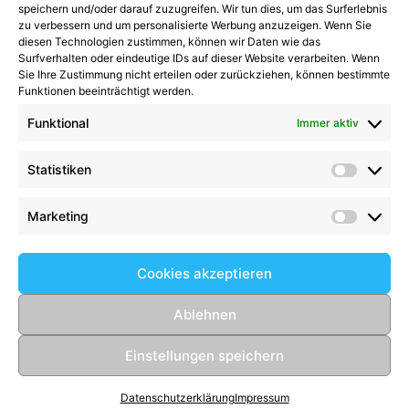
Kategorien
speichern und/oder darauf zuzugreifen. Wir tun dies, um das Surferlebnis
zu verbessern und um personalisierte Werbung anzuzeigen. Wenn Sie
diesen Technologien zustimmen, können wir Daten wie das
Kategorien
Surfverhalten oder eindeutige IDs auf dieser Website verarbeiten. Wenn
Sie Ihre Zustimmung nicht erteilen oder zurückziehen, können bestimmte
Funktionen beeinträchtigt werden.
Funktional
Immer aktiv
Kommentare
Statistiken
Statist
Kathrin Hinrichs
zu
Alle Mannschaften
Aufgalopp mit neuen Gesichtern: TSV Trittau
Marketing
Market
startet in die Vorbereitung
zu
Max Johnsen
beendet seine Karriere: Ein paar Worte zum
Cookies akzeptieren
Abschied
Birgit Scharlipp
zu
2008er setzen Ihre
Ablehnen
beeindruckende Erfolgsserie fort
Einstellungen speichern
© 2026 TSV Trittau Fußball
• Erstellt mit
GeneratePress
Datenschutzerklärung
Impressum