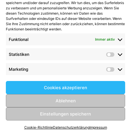
Kategorien
speichern und/oder darauf zuzugreifen. Wir tun dies, um das Surferlebnis
zu verbessern und um personalisierte Werbung anzuzeigen. Wenn Sie
diesen Technologien zustimmen, können wir Daten wie das
Kategorien
Surfverhalten oder eindeutige IDs auf dieser Website verarbeiten. Wenn
Sie Ihre Zustimmung nicht erteilen oder zurückziehen, können bestimmte
Funktionen beeinträchtigt werden.
Funktional
Immer aktiv
Kommentare
Statistiken
Statist
Kathrin Hinrichs
zu
Alle Mannschaften
Aufgalopp mit neuen Gesichtern: TSV Trittau
Marketing
Market
startet in die Vorbereitung
zu
Max Johnsen
beendet seine Karriere: Ein paar Worte zum
Cookies akzeptieren
Abschied
Birgit Scharlipp
zu
2008er setzen Ihre
Ablehnen
beeindruckende Erfolgsserie fort
Einstellungen speichern
© 2026 TSV Trittau Fußball
• Erstellt mit
GeneratePress
Cookie-Richtlinie
Datenschutzerklärung
Impressum