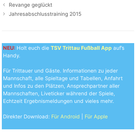
Revange geglückt
Jahresabschlusstraining 2015
NEU:
Holt euch die
TSV Trittau Fußball App
auf’s
Handy.
Für Trittauer und Gäste. Informationen zu jeder
Mannschaft, alle Spieltage und Tabellen, Anfahrt
und Infos zu den Plätzen, Ansprechpartner aller
Mannschaften, Liveticker während der Spiele,
Echtzeit Ergebnismeldungen und vieles mehr.
Direkter Download:
Für Android
|
Für Apple