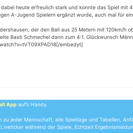
 dabei heute erfreulich stark und konnte das Spiel mit 
igen A-Jugend Spielern ergänzt wurde, auch mal für ein
ndershausen, der den Ball aus 25 Metern mit 120km/h ob
elte Basti Schmechel dann zum 4:1. Glückwunsch Männ
m/watch?v=tVT09XPAD18[/embedyt]
all App
auf’s Handy.
n zu jeder Mannschaft, alle Spieltage und Tabellen, Anf
Liveticker während der Spiele, Echtzeit Ergebnismeldu