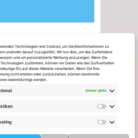
rwenden Technologien wie Cookies, um Geräteinformationen zu
ern und/oder darauf zuzugreifen. Wir tun dies, um das Surferlebnis
bessern und um personalisierte Werbung anzuzeigen. Wenn Sie
 Technologien zustimmen, können wir Daten wie das Surfverhalten
ommentare
ndeutige IDs auf dieser Website verarbeiten. Wenn Sie Ihre
mung nicht erteilen oder zurückziehen, können bestimmte
onen beeinträchtigt werden.
thrin Hinrichs
zu
Alle Mannschaften
tional
Immer aktiv
fgalopp mit neuen Gesichtern: TSV
ittau startet in die Vorbereitung
zu
istiken
Statistiken
x Johnsen beendet seine Karriere:
n paar Worte zum Abschied
keting
Marketing
rgit Scharlipp
zu
2008er setzen Ihre
eindruckende Erfolgsserie fort