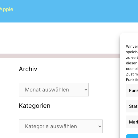
 Apple
Wir ve
speich
zu ver
diesen
Archiv
K
oder ei
Zustim
Funkti
Archiv
Ka
Funk
Au
Tr
Kategorien
Stat
Ma
Ei
Mar
Kategorien
Bi
be