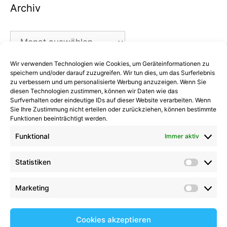
Archiv
Archiv
Wir verwenden Technologien wie Cookies, um Geräteinformationen zu
Kategorien
speichern und/oder darauf zuzugreifen. Wir tun dies, um das Surferlebnis
zu verbessern und um personalisierte Werbung anzuzeigen. Wenn Sie
diesen Technologien zustimmen, können wir Daten wie das
Kategorien
Surfverhalten oder eindeutige IDs auf dieser Website verarbeiten. Wenn
Sie Ihre Zustimmung nicht erteilen oder zurückziehen, können bestimmte
Funktionen beeinträchtigt werden.
Funktional
Immer aktiv
Kommentare
Statistiken
Statist
Kathrin Hinrichs
zu
Alle Mannschaften
Aufgalopp mit neuen Gesichtern: TSV Trittau
Marketing
Market
startet in die Vorbereitung
zu
Max Johnsen
beendet seine Karriere: Ein paar Worte zum
Cookies akzeptieren
Abschied