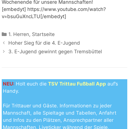
Wochenende für unsere Mannschaften!
[embedyt] https://www.youtube.com/watch?
v=bsuGuXncLTU[/embedyt]
Kategorien
1. Herren
,
Startseite
Hoher Sieg für die 4. E-Jugend
3. E-Jugend gewinnt gegen Tremsbüttel
NEU:
Holt euch die
TSV Trittau Fußball App
auf’s
Handy.
Für Trittauer und Gäste. Informationen zu jeder
Mannschaft, alle Spieltage und Tabellen, Anfahrt
und Infos zu den Plätzen, Ansprechpartner aller
Mannschaften, Liveticker während der Spiele,