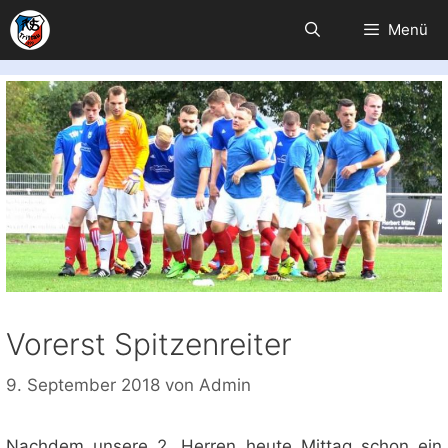
Zum
Menü
Inhalt
springen
Vorerst Spitzenreiter
9. September 2018
von
Admin
Nachdem unsere 2. Herren heute Mittag schon ein