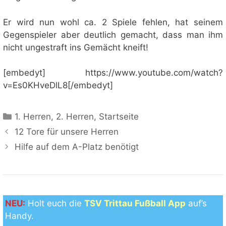
Er wird nun wohl ca. 2 Spiele fehlen, hat seinem
Gegenspieler aber deutlich gemacht, dass man ihm
nicht ungestraft ins Gemächt kneift!
[embedyt] https://www.youtube.com/watch?
v=Es0KHveDlL8[/embedyt]
Kategorien
1. Herren
,
2. Herren
,
Startseite
12 Tore für unsere Herren
Hilfe auf dem A-Platz benötigt
NEU:
Holt euch die
TSV Trittau Fußball App
auf’s
Handy.