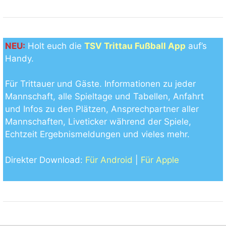
NEU:
Holt euch die
TSV Trittau Fußball App
auf’s
Handy.
Für Trittauer und Gäste. Informationen zu jeder
Mannschaft, alle Spieltage und Tabellen, Anfahrt
und Infos zu den Plätzen, Ansprechpartner aller
Mannschaften, Liveticker während der Spiele,
Echtzeit Ergebnismeldungen und vieles mehr.
Direkter Download:
Für Android
|
Für Apple