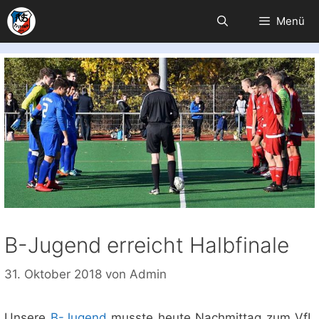
Zum
Menü
Inhalt
springen
B-Jugend erreicht Halbfinale
31. Oktober 2018
von
Admin
Unsere
B-Jugend
musste heute Nachmittag zum VfL