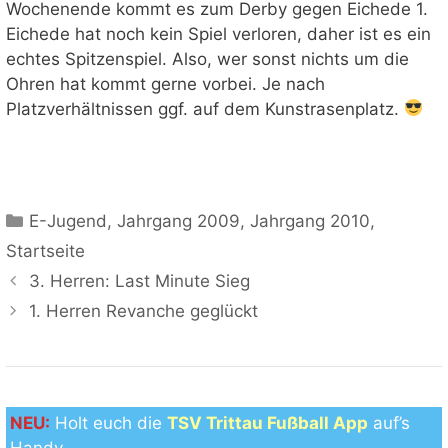
Wochenende kommt es zum Derby gegen Eichede 1.
Eichede hat noch kein Spiel verloren, daher ist es ein
echtes Spitzenspiel. Also, wer sonst nichts um die
Ohren hat kommt gerne vorbei. Je nach
Platzverhältnissen ggf. auf dem Kunstrasenplatz.
Kategorien
E-Jugend
,
Jahrgang 2009
,
Jahrgang 2010
,
Startseite
3. Herren: Last Minute Sieg
1. Herren Revanche geglückt
NEU:
Holt euch die
TSV Trittau Fußball App
auf’s