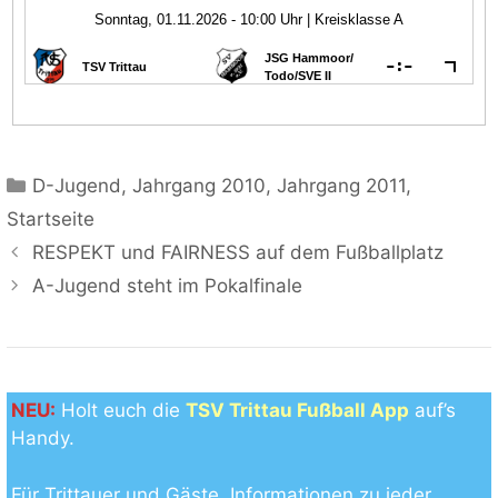
Kategorien
D-Jugend
,
Jahrgang 2010
,
Jahrgang 2011
,
Startseite
RESPEKT und FAIRNESS auf dem Fußballplatz
A-Jugend steht im Pokalfinale
NEU:
Holt euch die
TSV Trittau Fußball App
auf’s
Handy.
Für Trittauer und Gäste. Informationen zu jeder