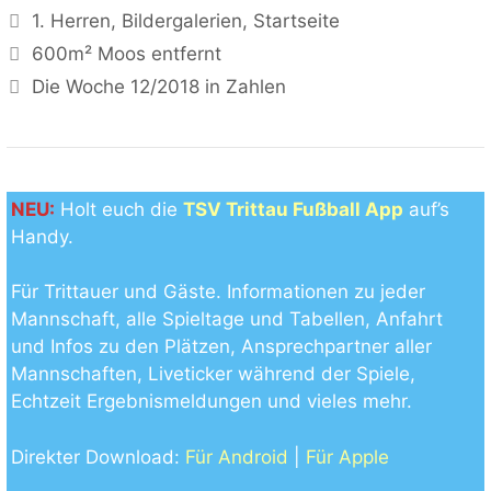
Kategorien
1. Herren
,
Bildergalerien
,
Startseite
600m² Moos entfernt
Die Woche 12/2018 in Zahlen
NEU:
Holt euch die
TSV Trittau Fußball App
auf’s
Handy.
Für Trittauer und Gäste. Informationen zu jeder
Mannschaft, alle Spieltage und Tabellen, Anfahrt
und Infos zu den Plätzen, Ansprechpartner aller
Mannschaften, Liveticker während der Spiele,
Echtzeit Ergebnismeldungen und vieles mehr.
Direkter Download:
Für Android
|
Für Apple