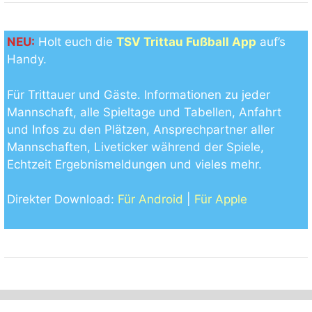
NEU:
Holt euch die
TSV Trittau Fußball App
auf’s
Handy.
Für Trittauer und Gäste. Informationen zu jeder
Mannschaft, alle Spieltage und Tabellen, Anfahrt
und Infos zu den Plätzen, Ansprechpartner aller
Mannschaften, Liveticker während der Spiele,
Echtzeit Ergebnismeldungen und vieles mehr.
Direkter Download:
Für Android
|
Für Apple