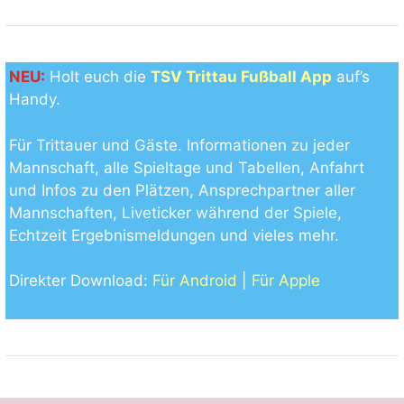
NEU:
Holt euch die
TSV Trittau Fußball App
auf’s
Handy.
Für Trittauer und Gäste. Informationen zu jeder
Mannschaft, alle Spieltage und Tabellen, Anfahrt
und Infos zu den Plätzen, Ansprechpartner aller
Mannschaften, Liveticker während der Spiele,
Echtzeit Ergebnismeldungen und vieles mehr.
Direkter Download:
Für Android
|
Für Apple