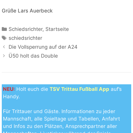
Grüße Lars Auerbeck
Kategorien
Schiedsrichter
,
Startseite
Schlagwörter
schiedsrichter
Die Vollsperrung auf der A24
Ü50 holt das Double
NEU:
Holt euch die
TSV Trittau Fußball App
auf’s
Handy.
Für Trittauer und Gäste. Informationen zu jeder
Mannschaft, alle Spieltage und Tabellen, Anfahrt
und Infos zu den Plätzen, Ansprechpartner aller