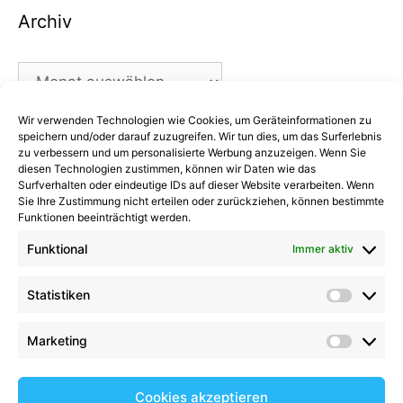
Archiv
Archiv
Wir verwenden Technologien wie Cookies, um Geräteinformationen zu
Kategorien
speichern und/oder darauf zuzugreifen. Wir tun dies, um das Surferlebnis
zu verbessern und um personalisierte Werbung anzuzeigen. Wenn Sie
diesen Technologien zustimmen, können wir Daten wie das
Kategorien
Surfverhalten oder eindeutige IDs auf dieser Website verarbeiten. Wenn
Sie Ihre Zustimmung nicht erteilen oder zurückziehen, können bestimmte
Funktionen beeinträchtigt werden.
Funktional
Immer aktiv
Kommentare
Statistiken
Statist
Kathrin Hinrichs
zu
Alle Mannschaften
Aufgalopp mit neuen Gesichtern: TSV Trittau
Marketing
Market
startet in die Vorbereitung
zu
Max Johnsen
beendet seine Karriere: Ein paar Worte zum
Cookies akzeptieren