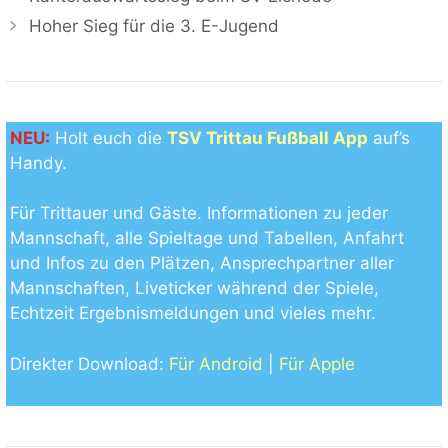
Hoher Sieg für die 3. E-Jugend
NEU:
Holt euch die
TSV Trittau Fußball App
auf’s
Handy.
Für Trittauer und Gäste. Informationen zu jeder
Mannschaft, alle Spieltage und Tabellen, Anfahrt
und Infos zu den Plätzen, Ansprechpartner aller
Mannschaften, Liveticker während der Spiele,
Echtzeit Ergebnismeldungen und vieles mehr.
Direkter Download:
Für Android
|
Für Apple