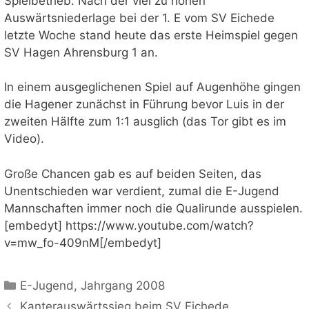
Spielbetrieb. Nach der viel zu hohen
Auswärtsniederlage bei der 1. E vom SV Eichede
letzte Woche stand heute das erste Heimspiel gegen
SV Hagen Ahrensburg 1 an.
In einem ausgeglichenen Spiel auf Augenhöhe gingen
die Hagener zunächst in Führung bevor Luis in der
zweiten Hälfte zum 1:1 ausglich (das Tor gibt es im
Video).
Große Chancen gab es auf beiden Seiten, das
Unentschieden war verdient, zumal die E-Jugend
Mannschaften immer noch die Qualirunde ausspielen.
[embedyt] https://www.youtube.com/watch?
v=mw_fo-409nM[/embedyt]
Kategorien
E-Jugend
,
Jahrgang 2008
Kanterauswärtssieg beim SV Eichede