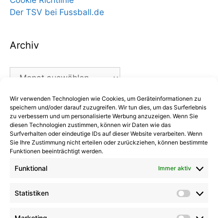
Der TSV bei Fussball.de
Archiv
Archiv
Wir verwenden Technologien wie Cookies, um Geräteinformationen zu
Kategorien
speichern und/oder darauf zuzugreifen. Wir tun dies, um das Surferlebnis
zu verbessern und um personalisierte Werbung anzuzeigen. Wenn Sie
diesen Technologien zustimmen, können wir Daten wie das
Kategorien
Surfverhalten oder eindeutige IDs auf dieser Website verarbeiten. Wenn
Sie Ihre Zustimmung nicht erteilen oder zurückziehen, können bestimmte
Funktionen beeinträchtigt werden.
Funktional
Immer aktiv
Kommentare
Statistiken
Statist
Kathrin Hinrichs
zu
Alle Mannschaften
Aufgalopp mit neuen Gesichtern: TSV Trittau
Marketing