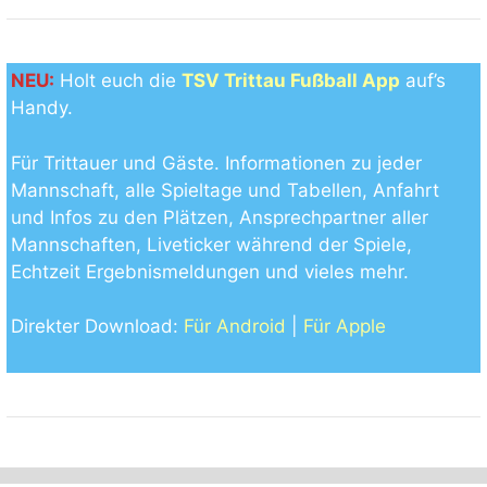
NEU:
Holt euch die
TSV Trittau Fußball App
auf’s
Handy.
Für Trittauer und Gäste. Informationen zu jeder
Mannschaft, alle Spieltage und Tabellen, Anfahrt
und Infos zu den Plätzen, Ansprechpartner aller
Mannschaften, Liveticker während der Spiele,
Echtzeit Ergebnismeldungen und vieles mehr.
Direkter Download:
Für Android
|
Für Apple