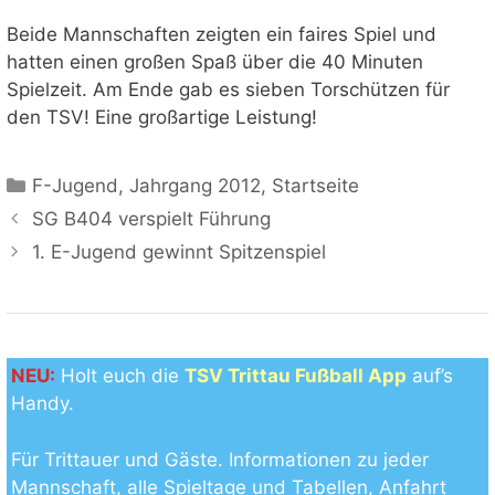
Beide Mannschaften zeigten ein faires Spiel und
hatten einen großen Spaß über die 40 Minuten
Spielzeit. Am Ende gab es sieben Torschützen für
den TSV! Eine großartige Leistung!
Kategorien
F-Jugend
,
Jahrgang 2012
,
Startseite
SG B404 verspielt Führung
1. E-Jugend gewinnt Spitzenspiel
NEU:
Holt euch die
TSV Trittau Fußball App
auf’s
Handy.
Für Trittauer und Gäste. Informationen zu jeder
Mannschaft, alle Spieltage und Tabellen, Anfahrt