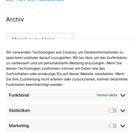
Archiv
Archiv
Wir verwenden Technologien wie Cookies, um Geräteinformationen zu
Kategorien
speichern und/oder darauf zuzugreifen. Wir tun dies, um das Surferlebnis
zu verbessern und um personalisierte Werbung anzuzeigen. Wenn Sie
diesen Technologien zustimmen, können wir Daten wie das
Kategorien
Surfverhalten oder eindeutige IDs auf dieser Website verarbeiten. Wenn
Sie Ihre Zustimmung nicht erteilen oder zurückziehen, können bestimmte
Funktionen beeinträchtigt werden.
Funktional
Immer aktiv
Kommentare
Statistiken
Statist
Kathrin Hinrichs
zu
Alle Mannschaften
Aufgalopp mit neuen Gesichtern: TSV Trittau
Marketing
Market
startet in die Vorbereitung
zu
Max Johnsen