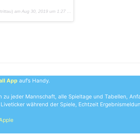
rittau)
am
Aug 30, 2019 um 1:27 PDT
all App
auf’s Handy.
n zu jeder Mannschaft, alle Spieltage und Tabellen, Anf
Liveticker während der Spiele, Echtzeit Ergebnismeldu
 Apple