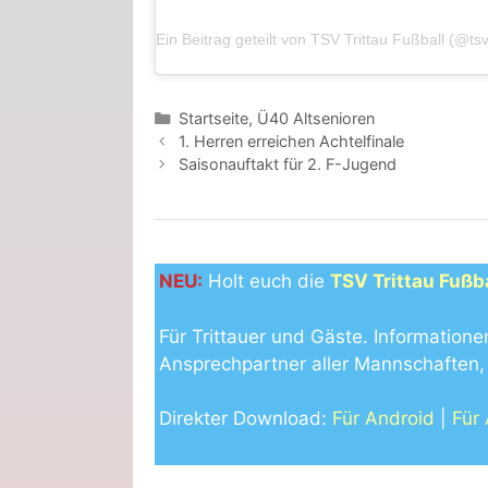
Ein Beitrag geteilt von TSV Trittau Fußball (@tsvt
Kategorien
Startseite
,
Ü40 Altsenioren
1. Herren erreichen Achtelfinale
Saisonauftakt für 2. F-Jugend
NEU:
Holt euch die
TSV Trittau Fußb
Für Trittauer und Gäste. Informatione
Ansprechpartner aller Mannschaften, 
Direkter Download:
Für Android
|
Für