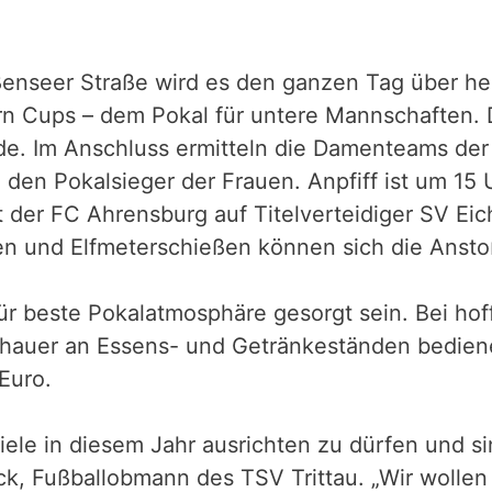
enseer Straße wird es den ganzen Tag über he
n Cups – dem Pokal für untere Mannschaften. De
ede. Im Anschluss ermitteln die Damenteams d
en Pokalsieger der Frauen. Anpfiff ist um 15 U
fft der FC Ahrensburg auf Titelverteidiger SV Ei
n und Elfmeterschießen können sich die Ansto
ür beste Pokalatmosphäre gesorgt sein. Bei ho
auer an Essens- und Getränkeständen bedienen.
 Euro.
piele in diesem Jahr ausrichten zu dürfen und si
ck, Fußballobmann des TSV Trittau. „Wir wollen