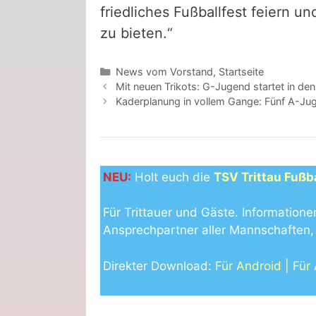
friedliches Fußballfest feiern
zu bieten.“
Kategorien
News vom Vorstand
,
Startseite
Mit neuen Trikots: G-Jugend startet in den
Kaderplanung in vollem Gange: Fünf A-Juge
NEU:
Holt euch die
TSV Trittau Fußb
Für Trittauer und Gäste. Informatione
Ansprechpartner aller Mannschaften, 
Direkter Download:
Für Android
|
Für