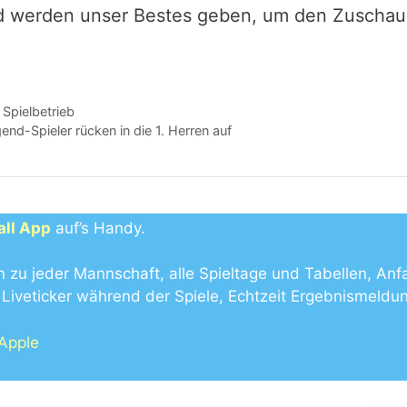
 und werden unser Bestes geben, um den Zuschau
 Spielbetrieb
nd-Spieler rücken in die 1. Herren auf
all App
auf’s Handy.
n zu jeder Mannschaft, alle Spieltage und Tabellen, Anf
Liveticker während der Spiele, Echtzeit Ergebnismeldu
 Apple