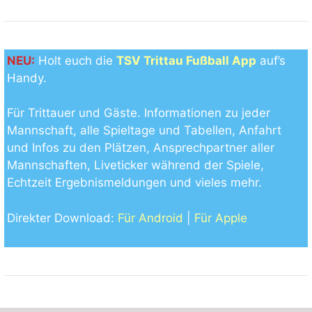
NEU:
Holt euch die
TSV Trittau Fußball App
auf’s
Handy.
Für Trittauer und Gäste. Informationen zu jeder
Mannschaft, alle Spieltage und Tabellen, Anfahrt
und Infos zu den Plätzen, Ansprechpartner aller
Mannschaften, Liveticker während der Spiele,
Echtzeit Ergebnismeldungen und vieles mehr.
Direkter Download:
Für Android
|
Für Apple