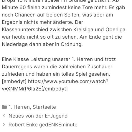
Drops 10 Minuten später im Grunde gelutscht. Ab
Minute 60 fielen zumindest keine Tore mehr. Es gab
noch Chancen auf beiden Seiten, was aber am
Ergebnis nichts mehr änderte. Der
Klassenunterschied zwischen Kreisliga und Oberliga
war heute nicht so oft zu sehen. Am Ende geht die
Niederlage dann aber in Ordnung.
Eine Klasse Leistung unserer 1. Herren und trotz
Dauerregens waren die zahlreichen Zuschauer
zufrieden und haben ein tolles Spiel gesehen.
[embedyt] https://www.youtube.com/watch?
v=XNMMrP6Ia2E[/embedyt]
Kategorien
1. Herren
,
Startseite
Neues von der E-Jugend
Robert Enke gedENKEminute