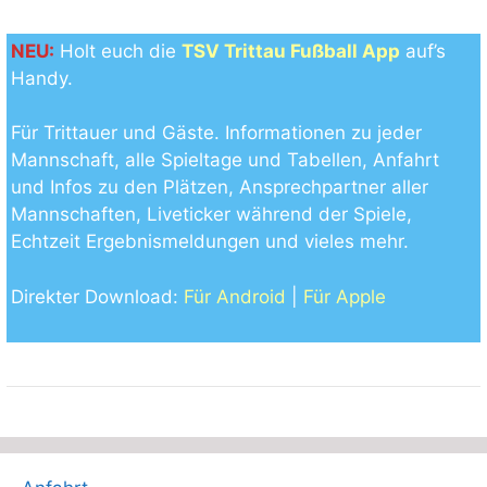
NEU:
Holt euch die
TSV Trittau Fußball App
auf’s
Handy.
Für Trittauer und Gäste. Informationen zu jeder
Mannschaft, alle Spieltage und Tabellen, Anfahrt
und Infos zu den Plätzen, Ansprechpartner aller
Mannschaften, Liveticker während der Spiele,
Echtzeit Ergebnismeldungen und vieles mehr.
Direkter Download:
Für Android
|
Für Apple