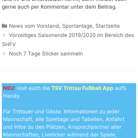
gerne auch per Kommentar unter dem Beitrag.
Kategorien
News vom Vorstand
,
Sportanlage
,
Startseite
Vorzeitiges Saisonende 2019/2020 im Bereich des
SHFV
Noch 7 Tage Sticker sammeln
NEU:
Holt euch die
TSV Trittau Fußball App
auf’s
Handy.
Für Trittauer und Gäste. Informationen zu jeder
Mannschaft, alle Spieltage und Tabellen, Anfahrt
und Infos zu den Plätzen, Ansprechpartner aller
Mannschaften, Liveticker während der Spiele,