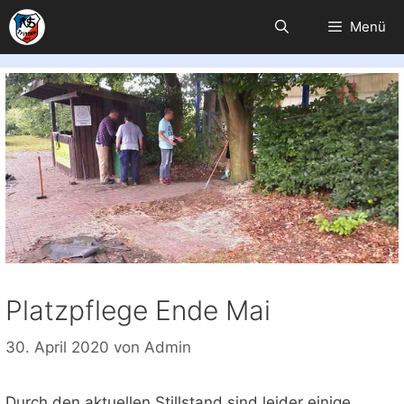
Zum
Menü
Inhalt
springen
Platzpflege Ende Mai
30. April 2020
von
Admin
Durch den aktuellen Stillstand sind leider einige