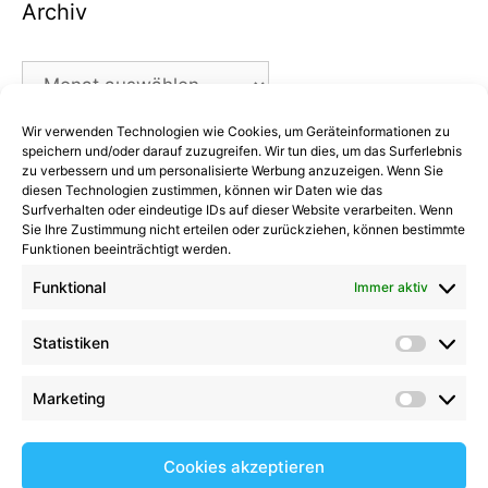
Archiv
Archiv
Wir verwenden Technologien wie Cookies, um Geräteinformationen zu
Kategorien
speichern und/oder darauf zuzugreifen. Wir tun dies, um das Surferlebnis
zu verbessern und um personalisierte Werbung anzuzeigen. Wenn Sie
diesen Technologien zustimmen, können wir Daten wie das
Kategorien
Surfverhalten oder eindeutige IDs auf dieser Website verarbeiten. Wenn
Sie Ihre Zustimmung nicht erteilen oder zurückziehen, können bestimmte
Funktionen beeinträchtigt werden.
Funktional
Immer aktiv
Kommentare
Statistiken
Statist
Kathrin Hinrichs
zu
Alle Mannschaften
Aufgalopp mit neuen Gesichtern: TSV Trittau
Marketing
Market
startet in die Vorbereitung
zu
Max Johnsen
beendet seine Karriere: Ein paar Worte zum
Cookies akzeptieren
Abschied