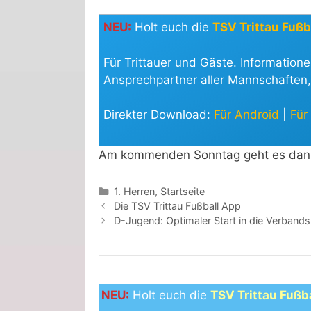
NEU:
Holt euch die
TSV Trittau Fußb
Für Trittauer und Gäste. Information
Ansprechpartner aller Mannschaften,
Direkter Download:
Für Android
|
Für
Am kommenden Sonntag geht es dann 
Kategorien
1. Herren
,
Startseite
Die TSV Trittau Fußball App
D-Jugend: Optimaler Start in die Verbands
NEU:
Holt euch die
TSV Trittau Fußb