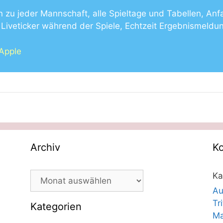
n zu jeder Mannschaft, alle Spieltage und Tabellen, Anf
Liveticker während der Spiele, Echtzeit Ergebnismeldu
 Apple
Archiv
K
Archiv
Ka
Au
Tr
Kategorien
Ma