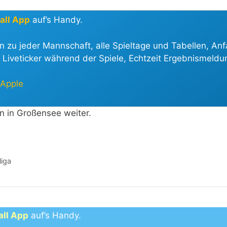
all App
auf’s Handy.
en zu jeder Mannschaft, alle Spieltage und Tabellen, Anf
 Liveticker während der Spiele, Echtzeit Ergebnismeldu
 Apple
in Großensee weiter.
liga
all App
auf’s Handy.