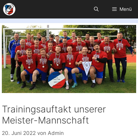
Zum
Menü
Inhalt
springen
Trainingsauftakt unserer
Meister-Mannschaft
20. Juni 2022
von
Admin