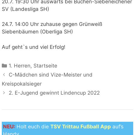
20.7. 19:30 Uhr auswärts bei Büchen-Siebeneichener
SV (Landesliga SH)
24.7. 14:00 Uhr zuhause gegen Grünweiß
Siebenbäumen (Oberliga SH)
Auf geht`s und viel Erfolg!
Kategorien
1. Herren
,
Startseite
C-Mädchen sind Vize-Meister und
Kreispokalsieger
2. E-Jugend gewinnt Lindencup 2022
NEU:
Holt euch die
TSV Trittau Fußball App
auf’s
Handy.