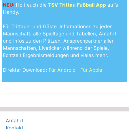
NEU:
Holt euch die
TSV Trittau Fußball App
auf’s
Handy.
Für Trittauer und Gäste. Informationen zu jeder
Mannschaft, alle Spieltage und Tabellen, Anfahrt
und Infos zu den Plätzen, Ansprechpartner aller
Mannschaften, Liveticker während der Spiele,
Echtzeit Ergebnismeldungen und vieles mehr.
Direkter Download:
Für Android
|
Für Apple
Anfahrt
Kontakt