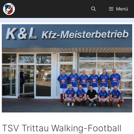
Zum
Menü
Inhalt
springen
TSV Trittau Walking-Football