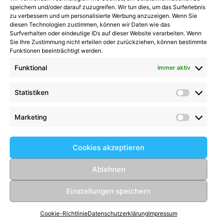
Kategorien
speichern und/oder darauf zuzugreifen. Wir tun dies, um das Surferlebnis
zu verbessern und um personalisierte Werbung anzuzeigen. Wenn Sie
diesen Technologien zustimmen, können wir Daten wie das
Kategorien
Surfverhalten oder eindeutige IDs auf dieser Website verarbeiten. Wenn
Sie Ihre Zustimmung nicht erteilen oder zurückziehen, können bestimmte
Funktionen beeinträchtigt werden.
Funktional
Immer aktiv
Kommentare
Statistiken
Statist
Kathrin Hinrichs
zu
Alle Mannschaften
Aufgalopp mit neuen Gesichtern: TSV Trittau
Marketing
Market
startet in die Vorbereitung
zu
Max Johnsen
beendet seine Karriere: Ein paar Worte zum
Cookies akzeptieren
Abschied
Birgit Scharlipp
zu
2008er setzen Ihre
Ablehnen
beeindruckende Erfolgsserie fort
Einstellungen speichern
© 2026 TSV Trittau Fußball
• Erstellt mit
GeneratePress
Cookie-Richtlinie
Datenschutzerklärung
Impressum