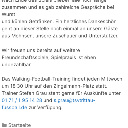
Nach Ende des Spiels blieben alle noch lange
zusammen und es gab zahlreiche Gespräche bei
Wurst
und kühlen Getränken. Ein herzliches Dankeschön
geht an dieser Stelle noch einmal an unsere Gäste
aus Möhnsen, unsere Zuschauer und Unterstützer.
Wir freuen uns bereits auf weitere
Freundschaftsspiele, Spielpraxis ist eben
unbezahlbar.
Das Walking-Football-Training findet jeden Mittwoch
um 18:30 Uhr auf den Zingelmann-Platz statt.
Trainer Stefan Grau steht gerne für Auskünfte unter
01 71 / 1 95 14 28
und
s.grau@tsvtrittau-
fussball.de
zur Verfügung.
Kategorien
Startseite