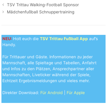
TSV Trittau Walking-Football Sponsor
Mädchenfußball Schnuppertraining
NEU:
Holt euch die
TSV Trittau Fußball App
auf’s
Handy.
Für Trittauer und Gäste. Informationen zu jeder
Mannschaft, alle Spieltage und Tabellen, Anfahrt
und Infos zu den Plätzen, Ansprechpartner aller
Mannschaften, Liveticker während der Spiele,
Echtzeit Ergebnismeldungen und vieles mehr.
Direkter Download:
Für Android
|
Für Apple