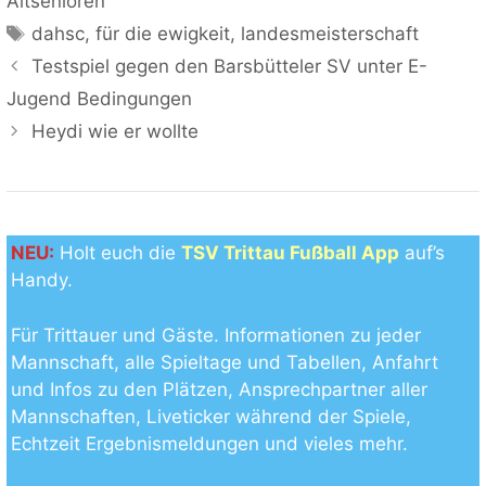
Altsenioren
Schlagwörter
dahsc
,
für die ewigkeit
,
landesmeisterschaft
Testspiel gegen den Barsbütteler SV unter E-
Jugend Bedingungen
Heydi wie er wollte
NEU:
Holt euch die
TSV Trittau Fußball App
auf’s
Handy.
Für Trittauer und Gäste. Informationen zu jeder
Mannschaft, alle Spieltage und Tabellen, Anfahrt
und Infos zu den Plätzen, Ansprechpartner aller
Mannschaften, Liveticker während der Spiele,
Echtzeit Ergebnismeldungen und vieles mehr.