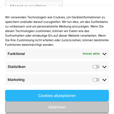
Archiv
Wir verwenden Technologien wie Cookies, um Geräteinformationen zu
Kategorien
speichern und/oder darauf zuzugreifen. Wir tun dies, um das Surferlebnis
zu verbessern und um personalisierte Werbung anzuzeigen. Wenn Sie
diesen Technologien zustimmen, können wir Daten wie das
Kategorien
Surfverhalten oder eindeutige IDs auf dieser Website verarbeiten. Wenn
Sie Ihre Zustimmung nicht erteilen oder zurückziehen, können bestimmte
Funktionen beeinträchtigt werden.
Funktional
Immer aktiv
Kommentare
Statistiken
Statist
Kathrin Hinrichs
zu
Alle Mannschaften
Aufgalopp mit neuen Gesichtern: TSV Trittau
Marketing
Market
startet in die Vorbereitung
zu
Max Johnsen
beendet seine Karriere: Ein paar Worte zum
Cookies akzeptieren
Abschied
Birgit Scharlipp
zu
2008er setzen Ihre
Ablehnen
beeindruckende Erfolgsserie fort