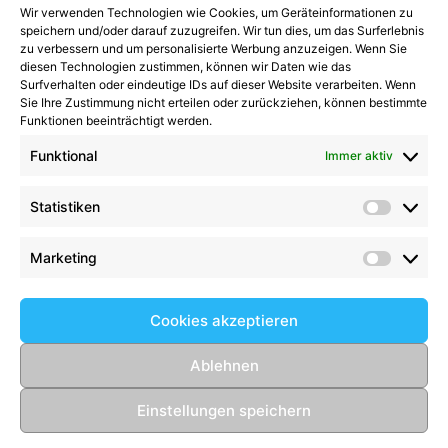
Wir verwenden Technologien wie Cookies, um Geräteinformationen zu
Kategorien
speichern und/oder darauf zuzugreifen. Wir tun dies, um das Surferlebnis
zu verbessern und um personalisierte Werbung anzuzeigen. Wenn Sie
diesen Technologien zustimmen, können wir Daten wie das
Kategorien
Surfverhalten oder eindeutige IDs auf dieser Website verarbeiten. Wenn
Sie Ihre Zustimmung nicht erteilen oder zurückziehen, können bestimmte
Funktionen beeinträchtigt werden.
Funktional
Immer aktiv
Kommentare
Statistiken
Statist
Kathrin Hinrichs
zu
Alle Mannschaften
Aufgalopp mit neuen Gesichtern: TSV Trittau
Marketing
Market
startet in die Vorbereitung
zu
Max Johnsen
beendet seine Karriere: Ein paar Worte zum
Cookies akzeptieren
Abschied
Birgit Scharlipp
zu
2008er setzen Ihre
Ablehnen
beeindruckende Erfolgsserie fort
Einstellungen speichern