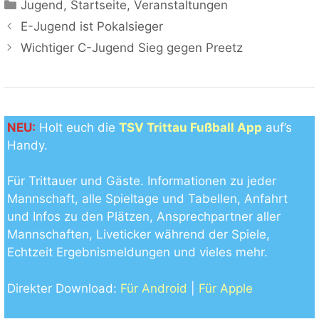
Kategorien
Jugend
,
Startseite
,
Veranstaltungen
E-Jugend ist Pokalsieger
Wichtiger C-Jugend Sieg gegen Preetz
NEU:
Holt euch die
TSV Trittau Fußball App
auf’s
Handy.
Für Trittauer und Gäste. Informationen zu jeder
Mannschaft, alle Spieltage und Tabellen, Anfahrt
und Infos zu den Plätzen, Ansprechpartner aller
Mannschaften, Liveticker während der Spiele,
Echtzeit Ergebnismeldungen und vieles mehr.
Direkter Download:
Für Android
|
Für Apple