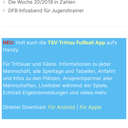
Die Woche 20/2018 in Zahlen
DFB Infoabend für Jugendtrainer
NEU:
Holt euch die
TSV Trittau Fußball App
auf’s
Handy.
Für Trittauer und Gäste. Informationen zu jeder
Mannschaft, alle Spieltage und Tabellen, Anfahrt
und Infos zu den Plätzen, Ansprechpartner aller
Mannschaften, Liveticker während der Spiele,
Echtzeit Ergebnismeldungen und vieles mehr.
Direkter Download:
Für Android
|
Für Apple