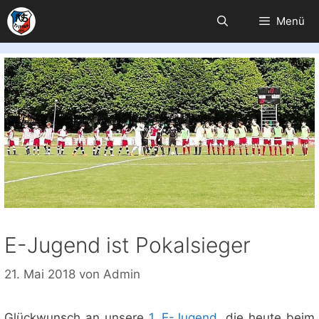
Zum
Menü
Inhalt
springen
E-Jugend ist Pokalsieger
21. Mai 2018
von
Admin
Glückwunsch an unsere
1. E-Jugend
, die heute beim