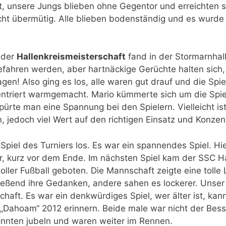
t, unsere Jungs blieben ohne Gegentor und erreichten s
cht übermütig. Alle blieben bodenständig und es wurde w
 der
Hallenkreismeisterschaft
fand in der Stormarnhall
efahren werden, aber hartnäckige Gerüchte halten sich, 
agen! Also ging es los, alle waren gut drauf und die S
ntriert warmgemacht. Mario kümmerte sich um die Spie
rte man eine Spannung bei den Spielern. Vielleicht ist
 jedoch viel Wert auf den richtigen Einsatz und Konzen
n Spiel des Turniers los. Es war ein spannendes Spiel. H
r, kurz vor dem Ende. Im nächsten Spiel kam der SSC 
oller Fußball geboten. Die Mannschaft zeigte eine tolle 
ließend ihre Gedanken, andere sahen es lockerer. Unse
haft. Es war ein denkwürdiges Spiel, wer älter ist, ka
„Dahoam“ 2012 erinnern. Beide male war nicht der Bess
konnten jubeln und waren weiter im Rennen.