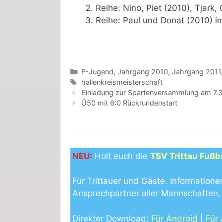
Reihe: Nino, Piet (2010), Tjark, 
Reihe: Paul und Donat (2010) i
Kategorien
F-Jugend
,
Jahrgang 2010
,
Jahrgang 2011
Schlagwörter
hallenkreismeisterschaft
Einladung zur Spartenversammlung am 7.3
Ü50 mit 6:0 Rückrundenstart
NEU:
Holt euch die
TSV Trittau Fußb
Für Trittauer und Gäste. Informatione
Ansprechpartner aller Mannschaften, 
Direkter Download:
Für Android
|
Für