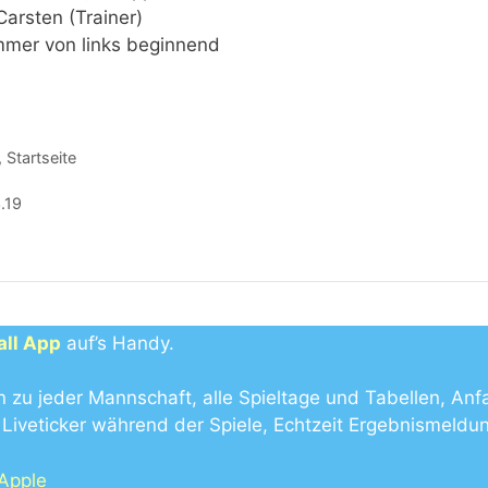
Carsten (Trainer)
mmer von links beginnend
,
Startseite
.19
all App
auf’s Handy.
n zu jeder Mannschaft, alle Spieltage und Tabellen, Anf
Liveticker während der Spiele, Echtzeit Ergebnismeldu
 Apple