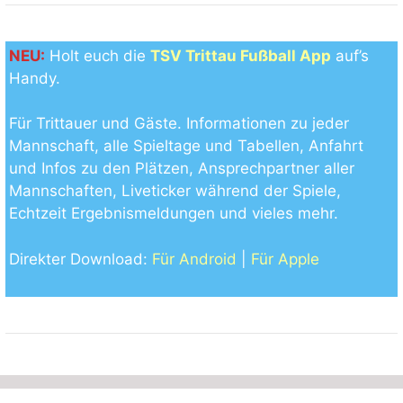
NEU:
Holt euch die
TSV Trittau Fußball App
auf’s
Handy.
Für Trittauer und Gäste. Informationen zu jeder
Mannschaft, alle Spieltage und Tabellen, Anfahrt
und Infos zu den Plätzen, Ansprechpartner aller
Mannschaften, Liveticker während der Spiele,
Echtzeit Ergebnismeldungen und vieles mehr.
Direkter Download:
Für Android
|
Für Apple