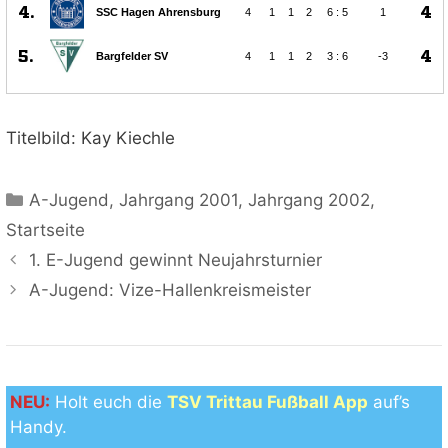
Titelbild: Kay Kiechle
Kategorien
A-Jugend
,
Jahrgang 2001
,
Jahrgang 2002
,
Startseite
1. E-Jugend gewinnt Neujahrsturnier
A-Jugend: Vize-Hallenkreismeister
NEU:
Holt euch die
TSV Trittau Fußball App
auf’s
Handy.