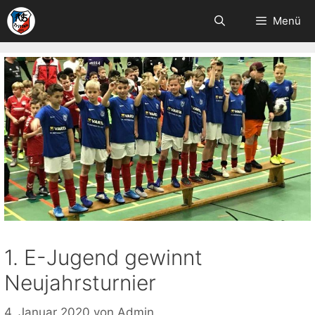
Zum
Menü
Inhalt
springen
1. E-Jugend gewinnt
Neujahrsturnier
4. Januar 2020
von
Admin