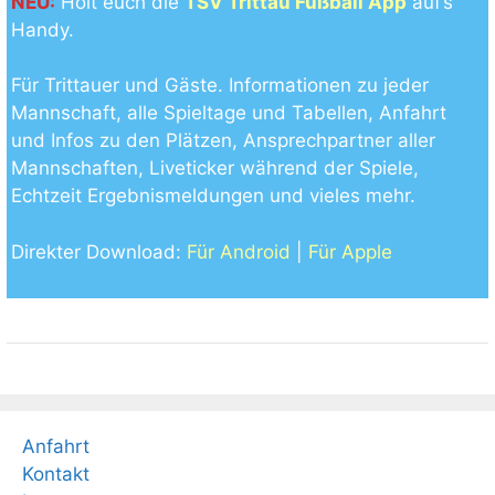
NEU:
Holt euch die
TSV Trittau Fußball App
auf’s
Handy.
Für Trittauer und Gäste. Informationen zu jeder
Mannschaft, alle Spieltage und Tabellen, Anfahrt
und Infos zu den Plätzen, Ansprechpartner aller
Mannschaften, Liveticker während der Spiele,
Echtzeit Ergebnismeldungen und vieles mehr.
Direkter Download:
Für Android
|
Für Apple
Anfahrt
Kontakt