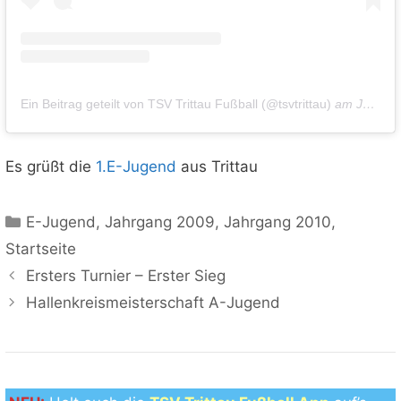
Ein Beitrag geteilt von TSV Trittau Fußball (@tsvtrittau)
am
Jan 4, 2020 um 11:09 PST
Es grüßt die
1.E-Jugend
aus Trittau
Kategorien
E-Jugend
,
Jahrgang 2009
,
Jahrgang 2010
,
Startseite
Ersters Turnier – Erster Sieg
Hallenkreismeisterschaft A-Jugend