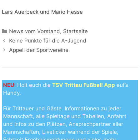
Lars Auerbeck und Mario Hesse
Kategorien
News vom Vorstand
,
Startseite
Keine Punkte für die A-Jugend
Appell der Sportvereine
NEU:
Holt euch die
TSV Trittau Fußball App
auf’s
Handy.
Für Trittauer und Gäste. Informationen zu jeder
Mannschaft, alle Spieltage und Tabellen, Anfahrt
und Infos zu den Plätzen, Ansprechpartner aller
Mannschaften, Liveticker während der Spiele,
Echtzeit Ergebnismeldungen und vieles mehr.