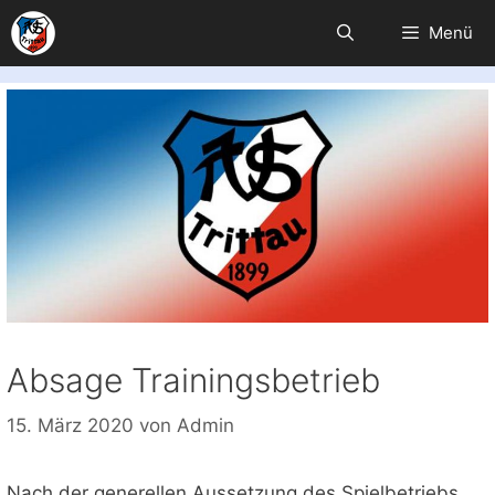
Zum
Menü
Inhalt
springen
Absage Trainingsbetrieb
15. März 2020
von
Admin
Nach der generellen Aussetzung des Spielbetriebs,