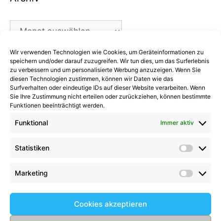
Archiv
Wir verwenden Technologien wie Cookies, um Geräteinformationen zu
Kategorien
speichern und/oder darauf zuzugreifen. Wir tun dies, um das Surferlebnis
zu verbessern und um personalisierte Werbung anzuzeigen. Wenn Sie
diesen Technologien zustimmen, können wir Daten wie das
Kategorien
Surfverhalten oder eindeutige IDs auf dieser Website verarbeiten. Wenn
Sie Ihre Zustimmung nicht erteilen oder zurückziehen, können bestimmte
Funktionen beeinträchtigt werden.
Funktional
Immer aktiv
Kommentare
Statistiken
Statist
Kathrin Hinrichs
zu
Alle Mannschaften
Aufgalopp mit neuen Gesichtern: TSV Trittau
Marketing
Market
startet in die Vorbereitung
zu
Max Johnsen
beendet seine Karriere: Ein paar Worte zum
Cookies akzeptieren
Abschied