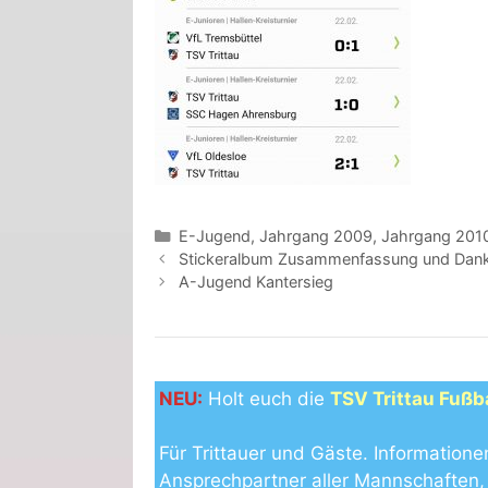
Kategorien
E-Jugend
,
Jahrgang 2009
,
Jahrgang 201
Stickeralbum Zusammenfassung und Dan
A-Jugend Kantersieg
NEU:
Holt euch die
TSV Trittau Fußb
Für Trittauer und Gäste. Informatione
Ansprechpartner aller Mannschaften, 