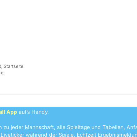
0
,
Startseite
ke
all App
auf’s Handy.
n zu jeder Mannschaft, alle Spieltage und Tabellen, Anf
Liveticker während der Spiele, Echtzeit Ergebnismeldu