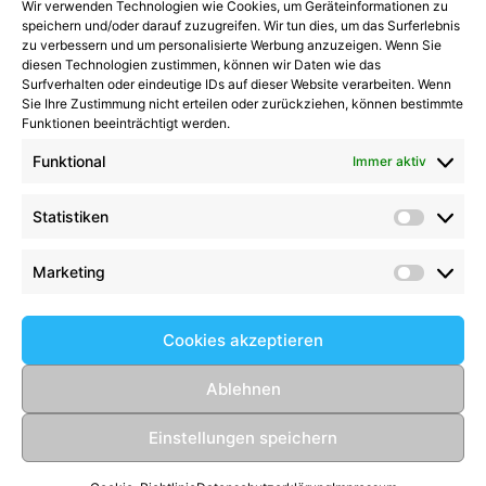
Wir verwenden Technologien wie Cookies, um Geräteinformationen zu
Kategorien
speichern und/oder darauf zuzugreifen. Wir tun dies, um das Surferlebnis
zu verbessern und um personalisierte Werbung anzuzeigen. Wenn Sie
diesen Technologien zustimmen, können wir Daten wie das
Kategorien
Surfverhalten oder eindeutige IDs auf dieser Website verarbeiten. Wenn
Sie Ihre Zustimmung nicht erteilen oder zurückziehen, können bestimmte
Funktionen beeinträchtigt werden.
Funktional
Immer aktiv
Kommentare
Statistiken
Statist
Kathrin Hinrichs
zu
Alle Mannschaften
Aufgalopp mit neuen Gesichtern: TSV Trittau
Marketing
Market
startet in die Vorbereitung
zu
Max Johnsen
beendet seine Karriere: Ein paar Worte zum
Cookies akzeptieren
Abschied
Birgit Scharlipp
zu
2008er setzen Ihre
Ablehnen
beeindruckende Erfolgsserie fort
Einstellungen speichern
© 2026 TSV Trittau Fußball
• Erstellt mit
GeneratePress