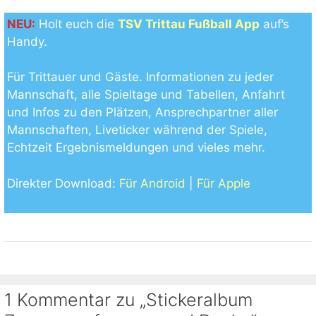
NEU:
Holt euch die
TSV Trittau Fußball App
auf’s
Handy.
Für Trittauer und Gäste. Informationen zu jeder
Mannschaft, alle Spieltage und Tabellen, Anfahrt
und Infos zu den Plätzen, Ansprechpartner aller
Mannschaften, Liveticker während der Spiele,
Echtzeit Ergebnismeldungen und vieles mehr.
Direkter Download:
Für Android
|
Für Apple
1 Kommentar zu „Stickeralbum