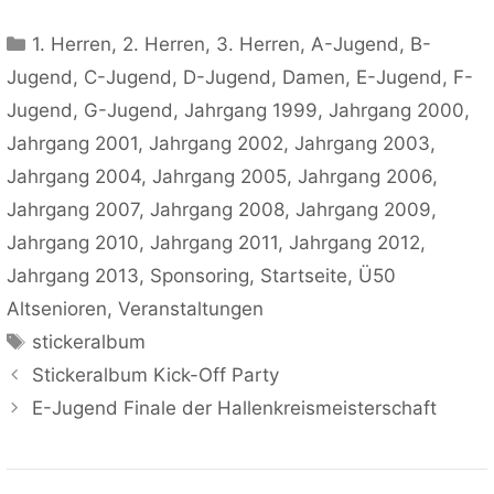
Kategorien
1. Herren
,
2. Herren
,
3. Herren
,
A-Jugend
,
B-
Jugend
,
C-Jugend
,
D-Jugend
,
Damen
,
E-Jugend
,
F-
Jugend
,
G-Jugend
,
Jahrgang 1999
,
Jahrgang 2000
,
Jahrgang 2001
,
Jahrgang 2002
,
Jahrgang 2003
,
Jahrgang 2004
,
Jahrgang 2005
,
Jahrgang 2006
,
Jahrgang 2007
,
Jahrgang 2008
,
Jahrgang 2009
,
Jahrgang 2010
,
Jahrgang 2011
,
Jahrgang 2012
,
Jahrgang 2013
,
Sponsoring
,
Startseite
,
Ü50
Altsenioren
,
Veranstaltungen
Schlagwörter
stickeralbum
Stickeralbum Kick-Off Party
E-Jugend Finale der Hallenkreismeisterschaft