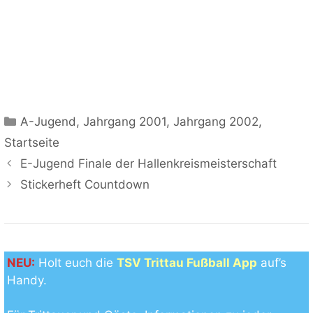
Kategorien
A-Jugend
,
Jahrgang 2001
,
Jahrgang 2002
,
Startseite
E-Jugend Finale der Hallenkreismeisterschaft
Stickerheft Countdown
NEU:
Holt euch die
TSV Trittau Fußball App
auf’s
Handy.