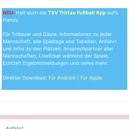
NEU:
Holt euch die
TSV Trittau Fußball App
auf’s
Handy.
Für Trittauer und Gäste. Informationen zu jeder
Mannschaft, alle Spieltage und Tabellen, Anfahrt
und Infos zu den Plätzen, Ansprechpartner aller
Mannschaften, Liveticker während der Spiele,
Echtzeit Ergebnismeldungen und vieles mehr.
Direkter Download:
Für Android
|
Für Apple
Anfahrt