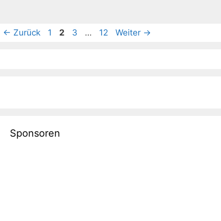
Seite
Seite
Seite
Seite
←
Zurück
1
2
3
…
12
Weiter
→
Sponsoren