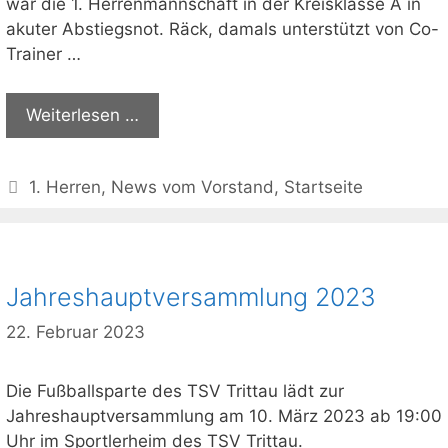
war die 1. Herrenmannschaft in der Kreisklasse A in
akuter Abstiegsnot. Räck, damals unterstützt von Co-
Trainer …
Weiterlesen …
Kategorien
1. Herren
,
News vom Vorstand
,
Startseite
Jahreshauptversammlung 2023
22. Februar 2023
Die Fußballsparte des TSV Trittau lädt zur
Jahreshauptversammlung am 10. März 2023 ab 19:00
Uhr im Sportlerheim des TSV Trittau.