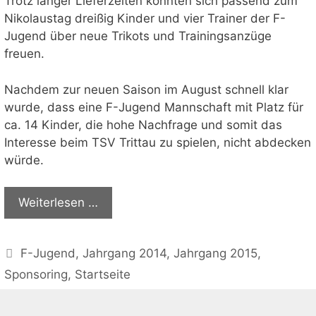
Trotz langer Lieferzeiten konnten sich passend zum
Nikolaustag dreißig Kinder und vier Trainer der F-
Jugend über neue Trikots und Trainingsanzüge
freuen.
Nachdem zur neuen Saison im August schnell klar
wurde, dass eine F-Jugend Mannschaft mit Platz für
ca. 14 Kinder, die hohe Nachfrage und somit das
Interesse beim TSV Trittau zu spielen, nicht abdecken
würde.
Weiterlesen …
Kategorien
F-Jugend
,
Jahrgang 2014
,
Jahrgang 2015
,
Sponsoring
,
Startseite