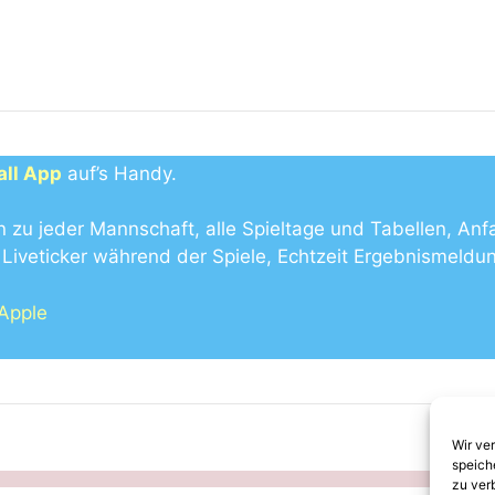
all App
auf’s Handy.
n zu jeder Mannschaft, alle Spieltage und Tabellen, Anf
Liveticker während der Spiele, Echtzeit Ergebnismeldu
 Apple
Wir ve
speich
zu ver