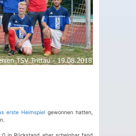
as erste Heimspiel
gewonnen hatten,
n.
:0 in Rückstand aber scheinbar fand