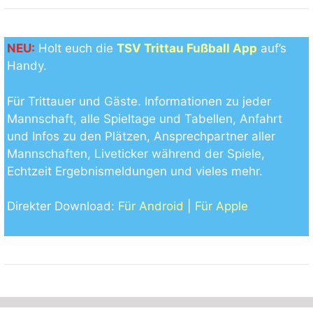
NEU:
Holt euch die
TSV Trittau Fußball App
auf’s
Handy.
Für Trittauer und Gäste. Informationen zu jeder
Mannschaft, alle Spieltage und Tabellen, Anfahrt
und Infos zu den Plätzen, Ansprechpartner aller
Mannschaften, Liveticker während der Spiele,
Echtzeit Ergebnismeldungen und vieles mehr.
Direkter Download:
Für Android
|
Für Apple