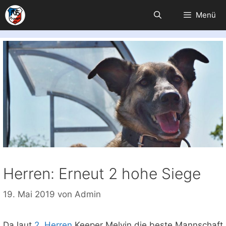
Zum
Menü
Inhalt
springen
Herren: Erneut 2 hohe Siege
19. Mai 2019
von
Admin
Da laut
2. Herren
Keeper Melvin die beste Mannschaft