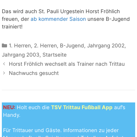
Das wird auch St. Pauli Urgestein Horst Fröhlich
freuen, der
ab kommender Saison
unsere B-Jugend
trainiert!
Kategorien
1. Herren
,
2. Herren
,
B-Jugend
,
Jahrgang 2002
,
Jahrgang 2003
,
Startseite
Horst Fröhlich wechselt als Trainer nach Trittau
Nachwuchs gesucht
NEU:
Holt euch die
TSV Trittau Fußball App
auf’s
Handy.
Für Trittauer und Gäste. Informationen zu jeder