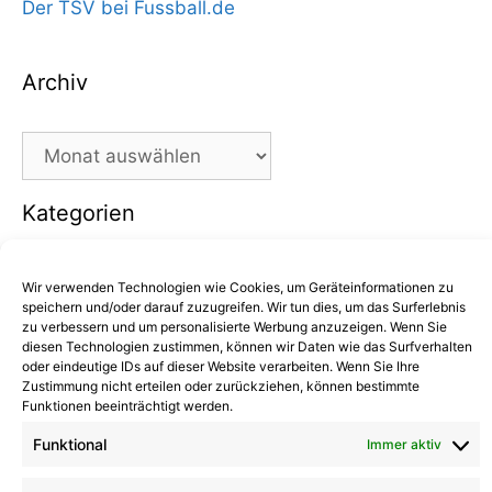
Der TSV bei Fussball.de
Archiv
Archiv
Kategorien
Kategorien
Wir verwenden Technologien wie Cookies, um Geräteinformationen zu
speichern und/oder darauf zuzugreifen. Wir tun dies, um das Surferlebnis
zu verbessern und um personalisierte Werbung anzuzeigen. Wenn Sie
diesen Technologien zustimmen, können wir Daten wie das Surfverhalten
oder eindeutige IDs auf dieser Website verarbeiten. Wenn Sie Ihre
Kommentare
Zustimmung nicht erteilen oder zurückziehen, können bestimmte
Funktionen beeinträchtigt werden.
Kathrin Hinrichs
zu
Alle Mannschaften
Funktional
Immer aktiv
Aufgalopp mit neuen Gesichtern: TSV Trittau